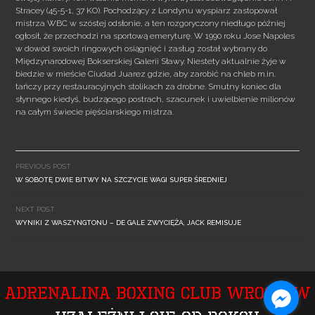
Stracey (45-5-1, 37 KO). Pochodzący z Londynu wyspiarz zastopował
mistrza WBC w szóstej odsłonie, a ten rozgoryczony niedługo później
ogłosił, że przechodzi na sportową emeryturę. W 1990 roku Jose Napoles
w dowód swoich ringowych osiągnięć i zasług został wybrany do
Międzynarodowej Bokserskiej Galerii Sławy. Niestety aktualnie żyje w
biedzie w mieście Ciudad Juarez gdzie, aby zarobić na chleb m.in.
tańczy przy restauracyjnych stolikach za drobne. Smutny koniec dla
słynnego kiedyś, budzącego postrach, szacunek i uwielbienie milionów
na całym świecie pięściarskiego mistrza.
Post
navigation
PREVIOUS POST
W SOBOTĘ DWIE BITWY NA SZCZYCIE WAGI SUPER ŚREDNIEJ
NEXT POST
WYNIKI Z WASZYNGTONU – DE GALE ZWYCIĘŻA, JACK REMISUJE
Adrenalina Boxing Club Wrocław