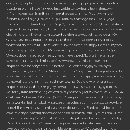
ciosy siały popłoch i zniszczenie w szeregach jego rywali. Szczególnie
ulubioną bronią kubańskiego jastrzębia był świetny lewy sierpowy,
którym wzorcowo karcił i demolował przeciwników. Przyszły
mistrz
świata urodził się 13 kwietnia 1940 roku w Santiago de Cuba. O jego
talencie niech świadczy fakt, że już, jako amator stoczył 113 zwycięskich
pojedynków, a przegrał tylko raz. Jako profesjonał zadebiutował w swojej
ojczyźnie w 1958 roku i tam stoczył swoich pierwszych 21 pojedynków.
Gdy w 1962 roku Fidel Castro zakazał boksu zawodowego Napoles
wyjechał do Meksyku i tam kontynuował swoje występy. Bardzo szybko
uwielbiający pięściarstwo Meksykanie pokochali przybysza z Gorącej
Wyspy, doceniając jego niezwykłe umiejętności. To właśnie tam ze
względu na łatwość i miękkość w wyprowadzaniu ciosów i kombinacji
Napoles zyskał przydomek „Mantequilla” oznaczający w wolnym
tłumaczeniu „Masło”, lub „Miękki jak Masło”. Idącemu od zwycięstwa do
zwycięstwa pięściarzowi usuwali się z drogi panujący mistrzowie, którzy
uznawali starcie z nim za zbyt ryzykowne. Dopiero w wieku 29 lat
Napoles doczekał się swojej życiowej szansy. 18 kwietnia 1969 roku w
kalifornijskim mieście Inglewood skrzyżował pięści z królem WBC i WBA
Curtisem Cokesem (62-14-4, 30 KO). Czempion z Teksasu był uznawany
za faworyta, jednak głodny sukcesu Napoles zdominował go całkowicie i
porozbijany Amerykanin nie wyszedł do 14 rundy. Bardzo szybko, bo już
dwa miesiące później doprowadzono do rewanżu, ale i tym razem Curtis
musiał uznać wyższość Kubańczyka i skapitulował w przerwie między
10, a 11 odsłoną. W październiku tego samego roku Napoles dopisał do
swojego rekordu kolejny niezwykle cenny skalp. W szczęśliwym dla