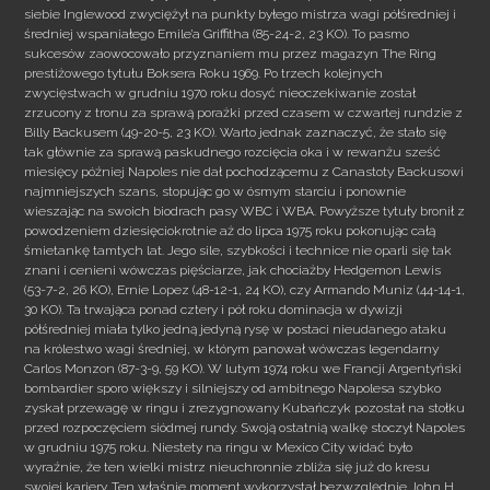
siebie Inglewood zwyciężył na punkty byłego mistrza wagi półśredniej i
średniej wspaniałego Emile’a Griffitha (85-24-2, 23 KO). To pasmo
sukcesów zaowocowało przyznaniem mu przez magazyn The Ring
prestiżowego tytułu Boksera Roku 1969. Po trzech kolejnych
zwycięstwach w grudniu 1970 roku dosyć nieoczekiwanie został
zrzucony z tronu za sprawą porażki przed czasem w czwartej rundzie z
Billy Backusem (49-20-5, 23 KO). Warto jednak zaznaczyć, że stało się
tak głównie za sprawą paskudnego rozcięcia oka i w rewanżu sześć
miesięcy później Napoles nie dał pochodzącemu z Canastoty Backusowi
najmniejszych szans, stopując go w ósmym starciu i ponownie
wieszając na swoich biodrach pasy WBC i WBA. Powyższe tytuły bronił z
powodzeniem dziesięciokrotnie aż do lipca 1975 roku pokonując całą
śmietankę tamtych lat. Jego sile, szybkości i technice nie oparli się tak
znani i cenieni wówczas pięściarze, jak chociażby Hedgemon Lewis
(53-7-2, 26 KO), Ernie Lopez (48-12-1, 24 KO), czy Armando Muniz (44-14-1,
30 KO). Ta trwająca ponad cztery i pół roku dominacja w dywizji
półśredniej miała tylko jedną jedyną rysę w postaci nieudanego ataku
na królestwo wagi średniej, w którym panował wówczas legendarny
Carlos Monzon (87-3-9, 59 KO). W lutym 1974 roku we Francji Argentyński
bombardier sporo większy i silniejszy od ambitnego Napolesa szybko
zyskał przewagę w ringu i zrezygnowany Kubańczyk pozostał na stołku
przed rozpoczęciem siódmej rundy. Swoją ostatnią walkę stoczył Napoles
w grudniu 1975 roku. Niestety na ringu w Mexico City widać było
wyraźnie, że ten wielki mistrz nieuchronnie zbliża się już do kresu
swojej kariery. Ten właśnie moment wykorzystał bezwzględnie John H