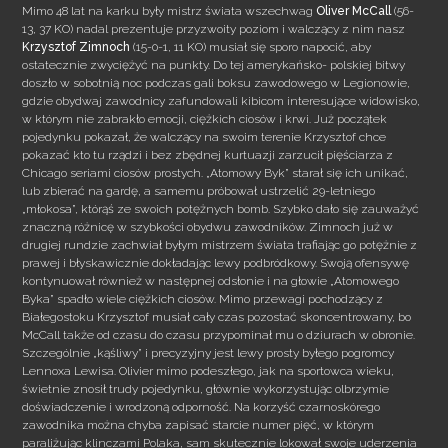
Mimo 48 lat na karku były mistrz świata wszechwag
Oliver McCall
(56-
13, 37 KO) nadal prezentuje przyzwoity poziom i walczący z nim nasz
Krzysztof Zimnoch
(15-0-1, 11 KO) musiał się sporo napocić, aby
ostatecznie zwyciężyć na punkty. Do tej amerykańsko- polskiej bitwy
doszło w sobotnią noc podczas gali boksu zawodowego w Legionowie,
gdzie obydwaj zawodnicy zafundowali kibicom interesujące widowisko,
w którym nie zabrakło emocji, ciężkich ciosów i krwi.
Już początek
pojedynku pokazał, że walczący na swoim terenie Krzysztof chce
pokazać kto tu rządzi i bez zbędnej kurtuazji zarzucił pięściarza z
Chicago seriami ciosów prostych. „Atomowy Byk” starał się ich unikać,
lub zbierać na gardę, a samemu próbował ustrzelić 29-letniego
„młokosa”, którąś ze swoich potężnych bomb. Szybko dało się zauważyć
znaczną różnicę w szybkości obydwu zawodników. Zimnoch już w
drugiej rundzie zachwiał byłym mistrzem świata trafiając go potężnie z
prawej i błyskawicznie dokładając lewy podbródkowy. Swoją ofensywę
kontynuował również w następnej odsłonie i na głowie „Atomowego
Byka” spadło wiele ciężkich ciosów. Mimo przewagi pochodzący z
Białegostoku Krzysztof musiał cały czas pozostać skoncentrowany, bo
McCall także od czasu do czasu przypominał mu o dziurach w obronie.
Szczególnie „kąśliwy” i precyzyjny jest lewy prosty byłego pogromcy
Lennoxa Lewisa. Olivier mimo podeszłego, jak na sportowca wieku,
świetnie znosił trudy pojedynku, głównie wykorzystując olbrzymie
doświadczenie i wrodzoną odporność. Na korzyść czarnoskórego
zawodnika można chyba zapisać starcie numer pięć, w którym
paraliżując klinczami Polaka, sam skutecznie lokował swoje uderzenia