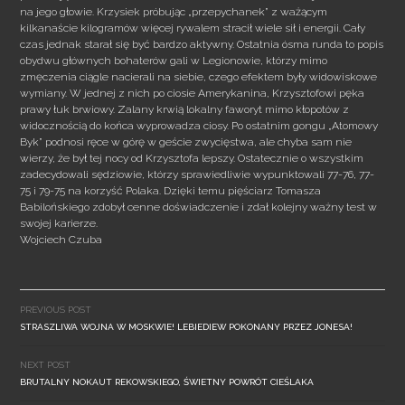
na jego głowie. Krzysiek próbując „przepychanek” z ważącym
kilkanaście kilogramów więcej rywalem stracił wiele sił i energii. Cały
czas jednak starał się być bardzo aktywny. Ostatnia ósma runda to popis
obydwu głównych bohaterów gali w Legionowie, którzy mimo
zmęczenia ciągle nacierali na siebie, czego efektem były widowiskowe
wymiany. W jednej z nich po ciosie Amerykanina, Krzysztofowi pęka
prawy łuk brwiowy. Zalany krwią lokalny faworyt mimo kłopotów z
widocznością do końca wyprowadza ciosy. Po ostatnim gongu „Atomowy
Byk” podnosi ręce w górę w geście zwycięstwa, ale chyba sam nie
wierzy, że był tej nocy od Krzysztofa lepszy. Ostatecznie o wszystkim
zadecydowali sędziowie, którzy sprawiedliwie wypunktowali 77-76, 77-
75 i 79-75 na korzyść Polaka. Dzięki temu pięściarz Tomasza
Babilońskiego zdobył cenne doświadczenie i zdał kolejny ważny test w
swojej karierze.
Wojciech Czuba
Post
navigation
PREVIOUS POST
STRASZLIWA WOJNA W MOSKWIE! LEBIEDIEW POKONANY PRZEZ JONESA!
NEXT POST
BRUTALNY NOKAUT REKOWSKIEGO, ŚWIETNY POWRÓT CIEŚLAKA