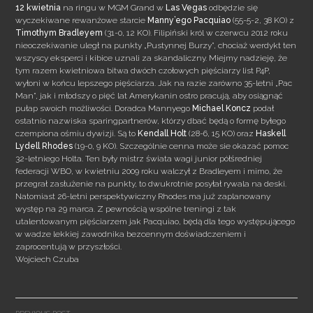
12 kwietnia
na ringu w MGM Grand w
Las Vegas
odbędzie się
wyczekiwane rewanżowe starcie
Manny’ego Pacquiao
(55-5-2, 38 KO) z
Timothym Bradleyem
(31-0, 12 KO). Filipiński król w czerwcu 2012 roku
nieoczekiwanie uległ na punkty „Pustynnej Burzy”, chociaż werdykt ten
wszyscy eksperci i kibice uznali za skandaliczny. Miejmy nadzieję, że
tym razem kwietniowa bitwa dwóch czołowych pięściarzy list P4P,
wyłoni w końcu lepszego pięściarza. Jak na razie zarówno 35-letni „Pac
Man”, jak i młodszy o pięć lat Amerykanin ostro pracują, aby osiągnąć
pułap swoich możliwości.
Doradca Mannyego
Michael Koncz
podał
ostatnio nazwiska sparingpartnerów, którzy dbać będą o formę byłego
czempiona ośmiu dywizji. Są to
Kendall Holt
(28-6, 15 KO) oraz
Haskell
Lydell Rhodes
(19-0, 9 KO). Szczególnie cenna może sie okazać pomoc
32-letniego Holta. Ten były mistrz świata wagi junior półśredniej
federacji WBO, w kwietniu 2009 roku walczył z Bradleyem i mimo, że
przegrał zasłużenie na punkty, to dwukrotnie posyłał rywala na deski.
Natomiast 26-letni perspektywiczny Rhodes ma już zaplanowany
występ na 29 marca. Z pewnością wspólne treningi z tak
utalentowanym pięściarzem jak Pacquiao, będą dla tego występującego
w wadze lekkiej zawodnika bezcennym doświadczeniem i
zaprocentują w przyszłości.
Wojciech Czuba
Post
navigation