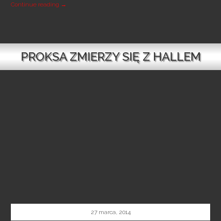
BRYTYJSKIE DERBY!
Continue reading
→
PROKSA ZMIERZY SIĘ Z HALLEM
27 marca, 2014