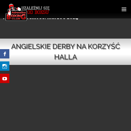
SKIP
TO
Monthly Archives: marzec 2014
CONTENT
PRIMAR
MENU
ANGIELSKIE DERBY NA KORZYŚĆ
HALLA