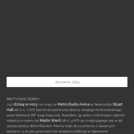
29 marca, 2014
BRYTYJSKIE DERBY!
Już
dzisiaj w nocy
na ringu w
Metro Radio Arena
w Newcastle
Stuart
Hall
(16-2-1, 7 KO) stanie do pierwszej obrony swojego mistrzowskiego
pasa federacji IBF wagi koguciej. Rywalem 34-latka z Darlington będzie
młodszy o osiem lat
Martin Ward
(18-2, 4 KO) ze znajdującego się w tej
samej okolicy West Rainton. Mamy więc do czynienia z lokalnymi
derbami, a te jak powszechnie wiadomo obfitują w fajerwerki.