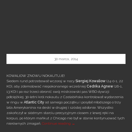
30 marca, 2014
KOWALIOW ZNOWU NOKAUTUJE!
Siedem rund potrzebował wczoraj w nocy
Siergiej Kowaliow
(24-0-1, 22
KO), aby zdemolować niepokonanego wcześniej
Cedrika Agnew
(26-1,
13 KO) i po raz trzeci obronić swój mistrzowski pas WBO dywizji
półciężkiej. 30-letni król nokautu z Czelabińska kontrolował wydarzenia
w ringu w
Atlantic City
od samego początku i posyłał młodszego o trzy
lata Amerykanina na deski w drugiej i szóstej odsłonie. Wszystko
zakończył w siódmym starciu precyzyjnym ciosem z lewej ręki na
korpus, po którym mańkut z Chicago nie był w stanie kontynuować tych
KOWALIOW ZNOWU NOKAUTUJE!
nierównych zmagań.
Continue reading
→