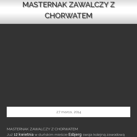
MASTERNAK ZAWALCZY Z
CHORWATEM
27 marca, 2014
MASTERNAK ZAWALCZY Z CHORWATEM
Już
12 kwietnia
w duńskim mieście
Esbjerg
swoja kolejną zawodową