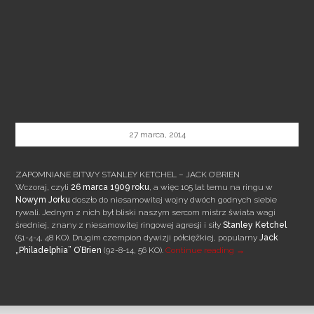
27 marca, 2014
ZAPOMNIANE BITWY STANLEY KETCHEL – JACK O’BRIEN
Wczoraj, czyli
26 marca 1909 roku
, a więc 105 lat temu na ringu w
Nowym Jorku
doszło do niesamowitej wojny dwóch godnych siebie
rywali. Jednym z nich był bliski naszym sercom mistrz świata wagi
średniej, znany z niesamowitej ringowej agresji i siły
Stanley Ketchel
(51-4-4, 48 KO). Drugim czempion dywizji półciężkiej, popularny
Jack
ZAPOMNIANE BITWY
„Philadelphia” O’Brien
(92-8-14, 56 KO).
Continue reading
→