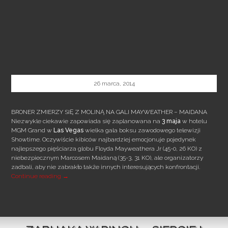
26 marca, 2014
BRONER ZMIERZY SIĘ Z MOLINĄ NA GALI MAYWEATHER – MAIDANA
Niezwykle ciekawie zapowiada się zaplanowana na
3 maja
w hotelu
MGM Grand w
Las
Vegas
wielka gala boksu zawodowego telewizji
Showtime. Oczywiście kibiców najbardziej emocjonuje pojedynek
najlepszego pięściarza globu Floyda Mayweathera Jr (45-0, 26 KO) z
niebezpiecznym Marcosem Maidaną (35-3, 31 KO), ale organizatorzy
zadbali, aby nie zabrakło także innych interesujących konfrontacji.
BRONER ZMIERZY SIĘ Z MOLINĄ NA GALI MAYWEATHER 
Continue reading
→